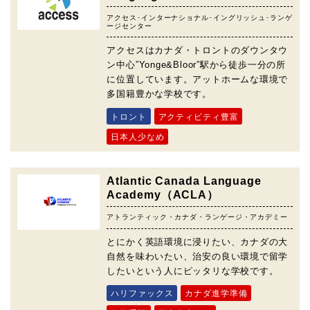
アクセス･インターナショナル･イングリッシュ･ランゲ
ージセンター
アクセスはカナダ・トロントのダウンタウ
ン中心”Yonge&Bloor”駅から徒歩一分の所
に位置しています。アットホームな環境で
多国籍豊かな学校です。
トロント
アクティビティ豊富
日本人少なめ
Atlantic Canada Language
Academy（ACLA）
アトランティック・カナダ・ランゲージ・アカデミー
とにかく英語環境に浸りたい、カナダの大
自然を味わいたい、治安の良い環境で留学
したいという人にピッタリな学校です。
ハリファックス
カナダ進学準備