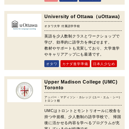
University of Ottawa（uOttawa)
オタワ大学 付属語学学校
英語を少人数制クラスとワークショップで
学び、効率的に語学力を伸ばせます。
教材やサポートも充実しており、大学進学
やキャリアアップにも最適です。
オタワ
カナダ進学準備
日本人少なめ
Upper Madison College (UMC)
Toronto
アッパー・マディソン・カレッジ (ユー・エム・シー)
トロント校
UMCはトロントとモントリオールに校舎を
持つ中規模、少人数制の語学学校で、 帰国
後に活かせる内容を学べるプログラムが充
実しているのが特徴です。