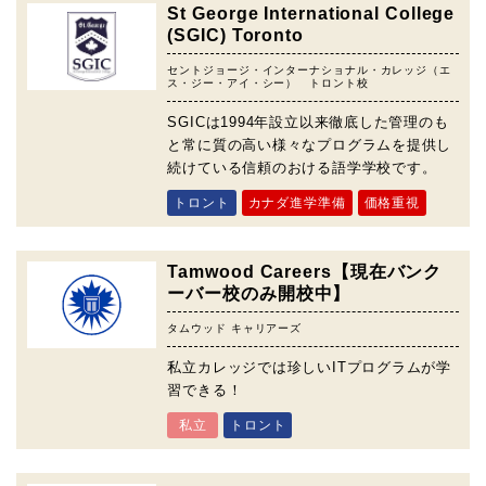
St George International College
(SGIC) Toronto
セントジョージ・インターナショナル・カレッジ（エ
ス・ジー・アイ・シー） トロント校
SGICは1994年設立以来徹底した管理のも
と常に質の高い様々なプログラムを提供し
続けている信頼のおける語学学校です。
トロント
カナダ進学準備
価格重視
Tamwood Careers【現在バンク
ーバー校のみ開校中】
タムウッド キャリアーズ
私立カレッジでは珍しいITプログラムが学
習できる！
私立
トロント