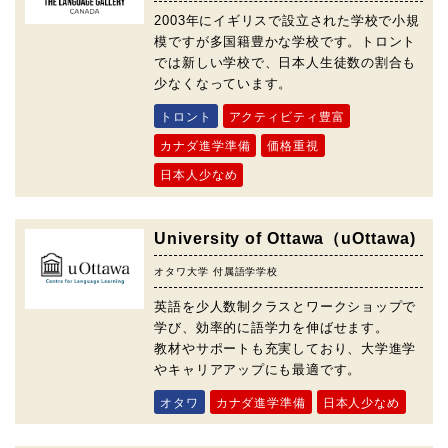
2003年にイギリスで設立された学校で小規
模ですが多国籍豊かな学校です。トロント
では新しい学校で、日本人生徒数の割合も
少なくなっています。
トロント
アクティビティ豊富
カナダ進学準備
価格重視
日本人少なめ
University of Ottawa（uOttawa)
オタワ大学 付属語学学校
英語を少人数制クラスとワークショップで
学び、効率的に語学力を伸ばせます。
教材やサポートも充実しており、大学進学
やキャリアアップにも最適です。
オタワ
カナダ進学準備
日本人少なめ