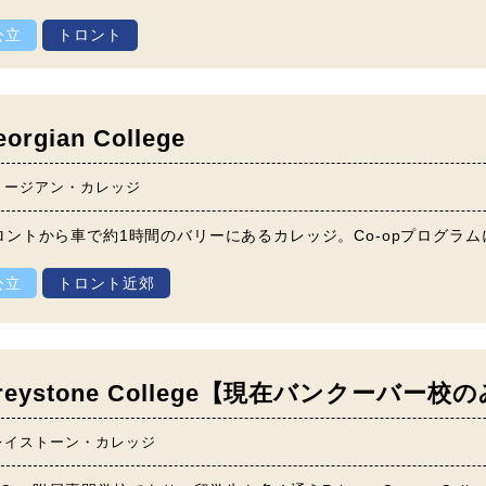
公立
トロント
eorgian College
ョージアン・カレッジ
ロントから車で約1時間のバリーにあるカレッジ。Co-opプログラ
公立
トロント近郊
reystone College【現在バンクーバー
レイストーン・カレッジ