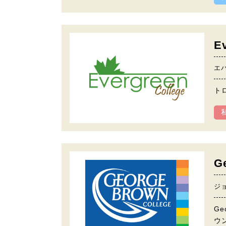
E
エ
ト
G
ジ
G
ウ