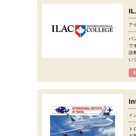
I
ア
バン
です
語
い
I
イ
ト
ど