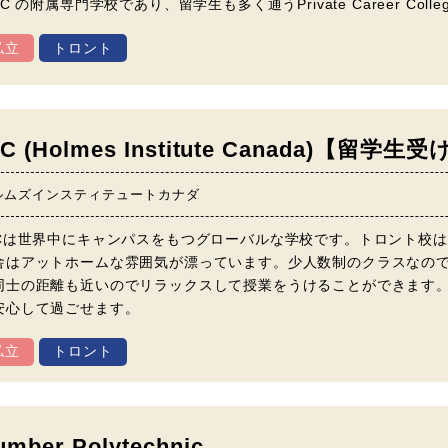
SC の附属専門学校であり、留学生も多く通うPrivate Career C
私立
トロント
IC (Holmes Institute Canada)【留
ルムズインスティテュートカナダ
ICは世界中にキャンパスをもつグローバルな学校です。トロント校
舎はアットホームな雰囲気が漂っています。少人数制のクラスなの
同士の距離も近いのでリラックスして授業をうけることができます
安心して過ごせます。
私立
トロント
umber Polytechnic