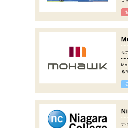
M
モ
M
る
Ni
ナ