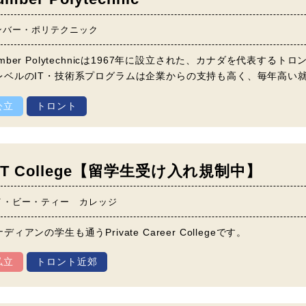
ンバー・ポリテクニック
umber Polytechnicは1967年に設立された、カナダを代表
レベルのIT・技術系プログラムは企業からの支持も高く、毎年高い
公立
トロント
BT College【留学生受け入れ規制中】
イ・ビー・ティー カレッジ
ディアンの学生も通うPrivate Career Collegeです。
私立
トロント近郊