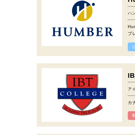
ハ
H
プ
I
ア
カナ