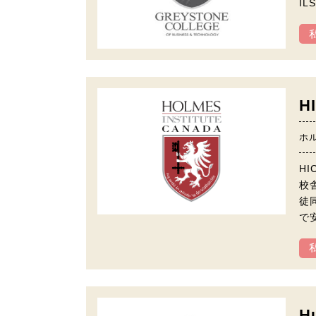
IL
H
ホ
H
校
徒
で
H