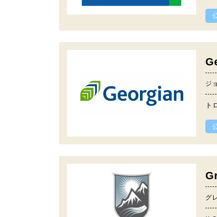
G
ジ
ト
G
グ