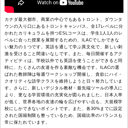
カナダ最大都市、商業の中心でもあるトロント、ダウンタ
ウンの入り口にあるトロントキャンパス。全17レベルに分
かれたカリキュラムを持つESLコースは、学生1人1人のレ
ベルに合った授業を展開するための、ILACでしかできな
い魅力の１つです。英語を通して学ぶ異文化で、新しい刺
激を受けること間違いなしです。また、毎日開催するアク
ティビティは、学校以外でも英語を使うことができると同
時に、たくさんの友達を作る素敵な機会です。ILACの選
ばれた教師陣は毎週ワークショップ開催し、貪欲にハイ・
クオリティな語学クラスを維持しようと日々努力していま
す。さらに、新しいデジタル教材・最先端ツールの導入に
より、更なる学習環境の充実化が図られました。日本人率
が低く、世界各地の友達の輪を広げやすい点も、大規模学
校にしかできないポイントです。また、各30%までに設定
された国籍制限も整っているため、国籍比率のバランスも
常に保たれています。