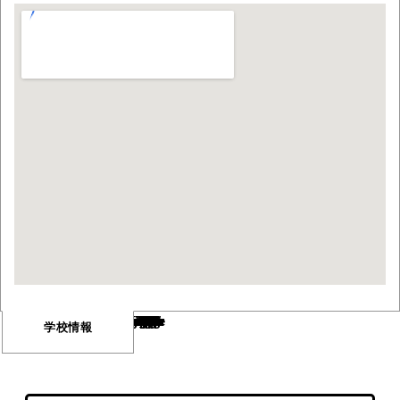
Warning
/var/www/html/wp-content/themes/vancouver/single-school.php
673
Warning
/var/www/html/wp-content/themes/vancouver/single-school.php
676
学校情報