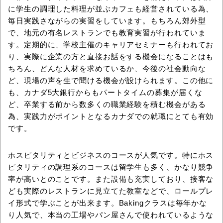
に学生の調理した料理が並ぶカフェも経営されている為、
毎日実践さながらの実習をしています。もちろん郊外型
で、地元の有名レストランでも教育実習が行われていま
す。定期的に、学校主催のキャリアセミナーも行われてお
り、実際に企業の方と直接お話をする機会になることはも
ちろん、どんな人材を求めているか、今後の社会動向な
ど、現場の声を生で聞ける機会が設けられます。この他に
も、カナダ5大銀行からもパートタイムの募集が届くな
ど、卒業する前から数多くの職業経験を積む機会がある
為、実践力がポイントとなるカナダでの就職にとても有効
です。
ホスピタリティとビジネスのコースが人気です。特にホス
ピタリティの調理系のコースは留学生も多く、かなり競争
率が高いとのことです。また設備も充実しており、接客な
ども実際のレストランに見立てた教室などで、ロールプレ
イ形式で学ぶことが出来ます。Bakingクラスは毎年かな
り人気で、本当の工場やパン屋さんで使われているような