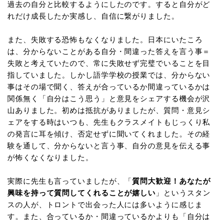
過去の自分と比較するようにしたのです。すると自分がど
れだけ成長したか実感し、自信に繋がりました。
また、失敗する恐怖もなくなりました。日本にいたころ
は、分からないことがある自分・間違った答えを言う事＝
失敗と考えていたので、常に失敗せず完璧でいることを目
指していました。しかし語学学校の授業では、分からない
事はその場で聞く、答えが合っているか間違っているかは
関係無く「自分はこう思う」と意見をシェアする機会が沢
山ありました。初めは抵抗がありましたが、質問・意見シ
ェアをする時はいつも、先生もクラスメイトもじっくり私
の発言に耳を傾け、否定せずに聞いてくれました。その経
験を通して、分からないと言う事、自分の意見を伝える事
が怖くなくなりました。
実際に先生も言っていましたが、「
質問大歓迎！あなたが
興味を持って質問してくれることが嬉しい
」というスタン
スの人が、トロントで出会った人には多いように感じま
す。また、合っているか・間違っているかよりも「自分は