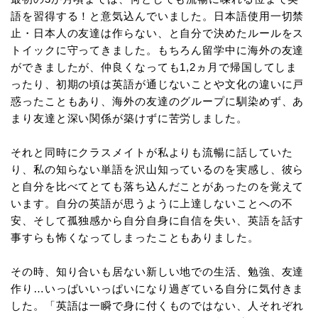
語を習得する！と意気込んでいました。日本語使用一切禁
止・日本人の友達は作らない、と自分で決めたルールをス
トイックに守ってきました。もちろん留学中に海外の友達
ができましたが、仲良くなっても1,2ヵ月で帰国してしま
ったり、初期の頃は英語が通じないことや文化の違いに戸
惑ったこともあり、海外の友達のグループに馴染めず、あ
まり友達と深い関係が築けずに苦労しました。
それと同時にクラスメイトが私よりも流暢に話していた
り、私の知らない単語を沢山知っているのを実感し、彼ら
と自分を比べてとても落ち込んだことがあったのを覚えて
います。自分の英語が思うように上達しないことへの不
安、そして孤独感から自分自身に自信を失い、英語を話す
事すらも怖くなってしまったこともありました。
その時、知り合いも居ない新しい地での生活、勉強、友達
作り…いっぱいいっぱいになり過ぎている自分に気付きま
した。「英語は一瞬で身に付くものではない、人それぞれ