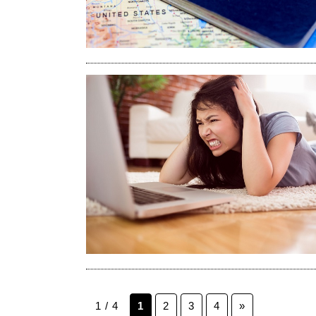
1 / 4
1
2
3
4
»