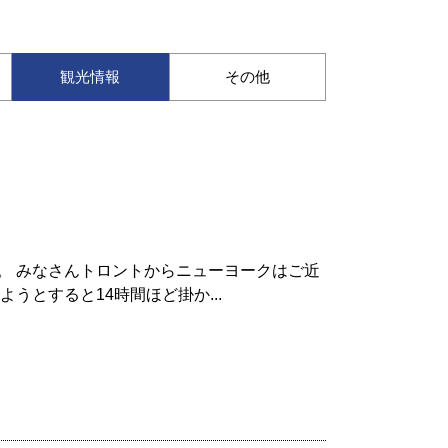
観光情報
その他
。 みなさんトロントからニューヨークはご近
うとすると14時間ほど掛か...