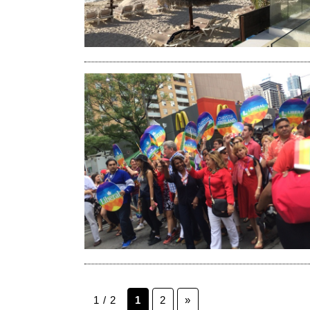
1 / 2
1
2
»