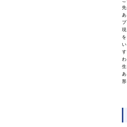
こ
先
あ
プ
現
を
い
す
わ
生
あ
形