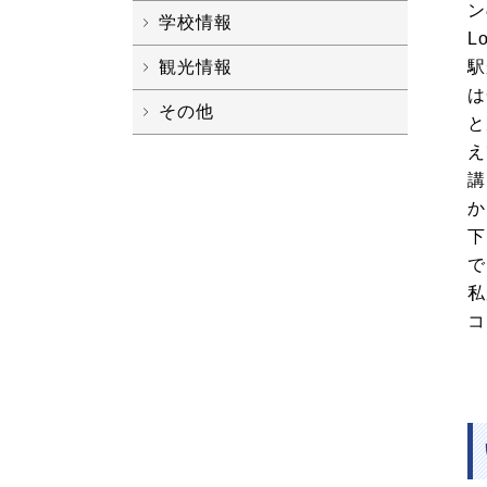
ン
学校情報
L
駅
観光情報
は
その他
と
え
講
か
下
で
私
コ