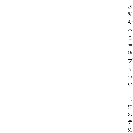
さ
私
A
本
こ
生
語
プ
り
っ
い
ま
始
の
テ
め