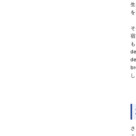
生
を
そ
宿
も
d
d
b
し
さ