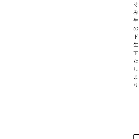
そ
み
生
の
ド
生
す
た
し
ま
り