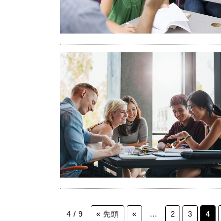
4 / 9
« 先頭
«
...
2
3
4