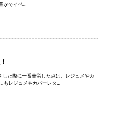
でイベ...
状！
探しをした際に一番苦労した点は、レジュメやカ
もレジュメやカバーレタ...