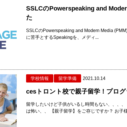
SSLCのPowerspeaking and M
た
SSLCのPowerspeaking and Modern Me
に苦手とするSpeakingを、メディ...
学校情報
留学準備
2021.10.14
cesトロント校で親子留学！プロ
留学したいけど子供がいるし時間もない、、、、
は怖い、、 【親子留学】をご存じですか？ お子様