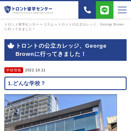
トロント留学センター
>
コラム
>
トロントの公立カレッジ、George Brown
に行ってきました！
トロントの公立カレッジ、George
Brownに行ってきました！
学校情報
2022.10.11
1.どんな学校？