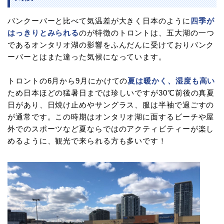
バンクーバーと比べて気温差が大きく日本のように
四季が
はっきりとみられる
のが特徴のトロントは、五大湖の一つ
であるオンタリオ湖の影響をふんだんに受けておりバンク
ーバーとはまた違った気候になっています。
トロントの6月から9月にかけての
夏は暖かく、湿度も高い
ため日本ほどの猛暑日までは珍しいですが30℃前後の真夏
日があり、日焼け止めやサングラス、服は半袖で過ごすの
が通常です。この時期はオンタリオ湖に面するビーチや屋
外でのスポーツなど夏ならではのアクティビティーが楽し
めるように、観光で来られる方も多いです！