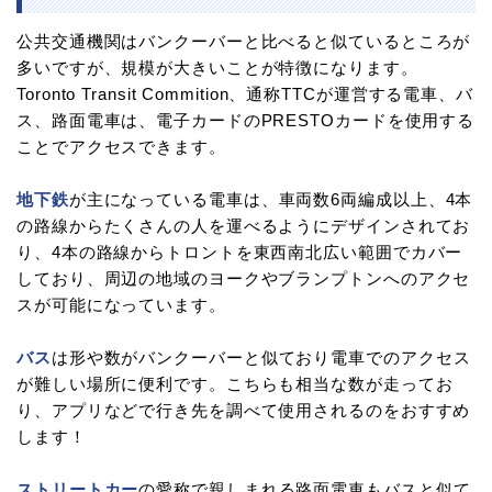
公共交通機関はバンクーバーと比べると似ているところが
多いですが、規模が大きいことが特徴になります。
Toronto Transit Commition、通称TTCが運営する電車、バ
ス、路面電車は、電子カードのPRESTOカードを使用する
ことでアクセスできます。
地下鉄
が主になっている電車は、車両数6両編成以上、4本
の路線からたくさんの人を運べるようにデザインされてお
り、4本の路線からトロントを東西南北広い範囲でカバー
しており、周辺の地域のヨークやブランプトンへのアクセ
スが可能になっています。
バス
は形や数がバンクーバーと似ており電車でのアクセス
が難しい場所に便利です。こちらも相当な数が走ってお
り、アプリなどで行き先を調べて使用されるのをおすすめ
します！
ストリートカー
の愛称で親しまれる路面電車もバスと似て