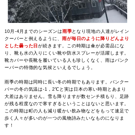
10月-4月までのシーズンは
雨季
となり現地の人達がレイン
クーバーと例えるように、
雨が毎日のように降りどんより
とした曇った日
が続きます。この時期は傘が必需品にな
り、靴も水の入りにくい靴や防水スプレーが活躍します。
靴カバーや長靴を履いている人も珍しくなく、雨はバンク
ーバーの特徴的な気候といえるでしょう。
雨季の時期は同時に長い冬の時期でもあります。バンクー
バーの冬の気温は-1，2℃と実は日本の寒い時期とあまり
大差はありません。雪も降りますが数センチ積もり、足跡
が残る程度なので寒すぎるということはないと思います。
この時期は町の人も減り暖かい飲み物などをもって速足で
歩く人々が多いのが一つの風物詩みたいなものになりま
す！