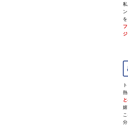
私
ン
を
フ
ジ
ト
熱
と
嬉
こ
分