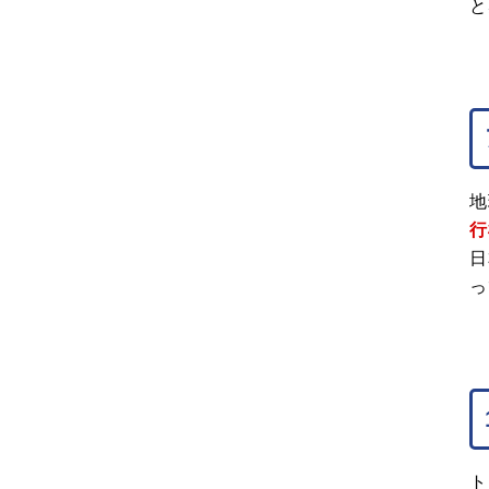
と
地
行
日
っ
ト