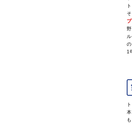
ト
そ
プ
野
ル
の
1
ト
本
も