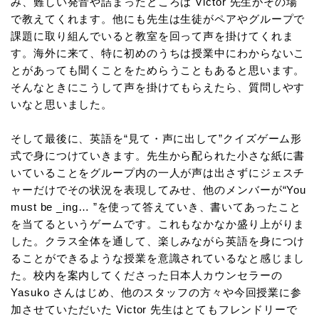
み、難しい発音や詰まったところは Victor 先生がその場
で教えてくれます。他にも先生は生徒がペアやグループで
課題に取り組んでいると教室を回って声を掛けてくれま
す。海外に来て、特に初めのうちは授業中にわからないこ
とがあっても聞くことをためらうこともあると思います。
そんなときにこうして声を掛けてもらえたら、質問しやす
いなと思いました。
そして最後に、英語を“見て・声に出して”クイズゲーム形
式で身につけていきます。先生から配られた小さな紙に書
いていることをグループ内の一人が声は出さずにジェスチ
ャーだけでその状況を表現してみせ、他のメンバーが“You
must be _ing… ”を使って答えていき、書いてあったこと
を当てるというゲームです。これもなかなか盛り上がりま
した。クラス全体を通して、楽しみながら英語を身につけ
ることができるような授業を意識されているなと感じまし
た。校内を案内してくださった日本人カウンセラーの
Yasuko さんはじめ、他のスタッフの方々や今回授業に参
加させていただいた Victor 先生はとてもフレンドリーで