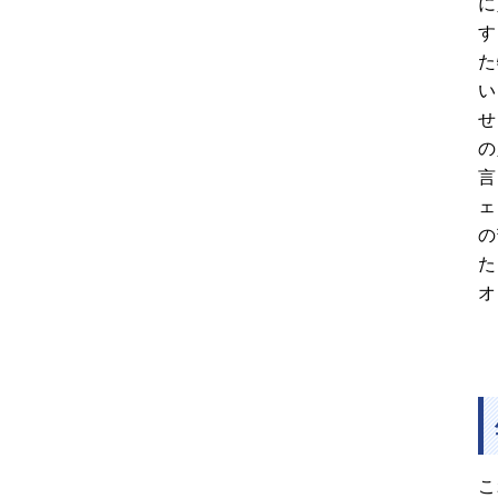
に
す
た
い
せ
の
言
ェ
の
た
オ
こ