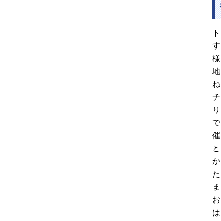
ト
す
様
地
ね
チ
り
で
催
と
か
た
ま
お
は