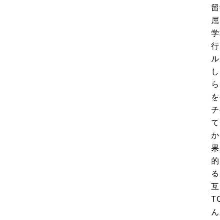
留
屈
学
行
ル
し
ら
を
チ
て
か
果
的
る
互
T
ん