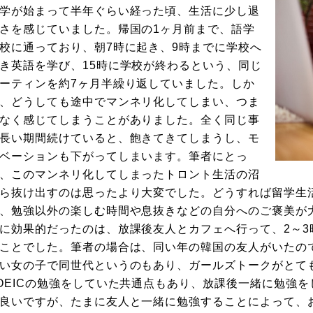
学が始まって半年ぐらい経った頃、生活に少し退
さを感じていました。帰国の1ヶ月前まで、語学
校に通っており、朝7時に起き、9時までに学校へ
き英語を学び、15時に学校が終わるという、同じ
ーティンを約7ヶ月半繰り返していました。しか
、どうしても途中でマンネリ化してしまい、つま
なく感じてしまうことがありました。全く同じ事
長い期間続けていると、飽きてきてしまうし、モ
ベーションも下がってしまいます。筆者にとっ
、このマンネリ化してしまったトロント生活の沼
ら抜け出すのは思ったより大変でした。どうすれば留学生
、勉強以外の楽しむ時間や息抜きなどの自分へのご褒美が
に効果的だったのは、放課後友人とカフェへ行って、2～
ことでした。筆者の場合は、同い年の韓国の友人がいたの
い女の子で同世代というのもあり、ガールズトークがとて
OEICの勉強をしていた共通点もあり、放課後一緒に勉強
良いですが、たまに友人と一緒に勉強することによって、