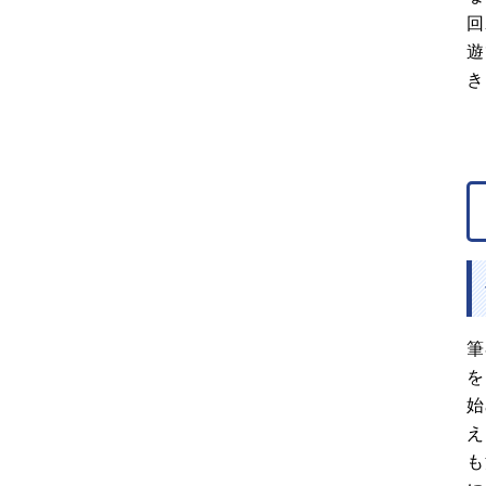
回
遊
き
筆
を
始
え
も