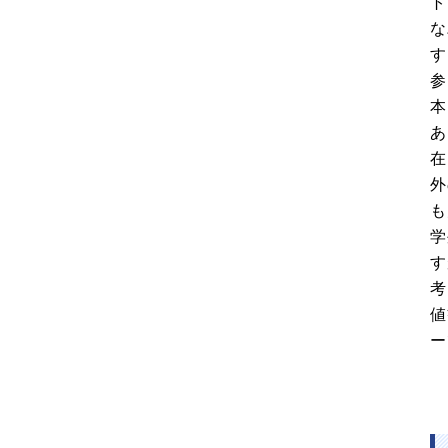
ト
な
す
参
本
あ
在
外
も
学
す
考
値
ー