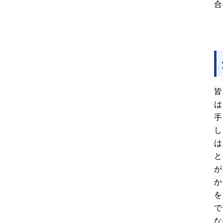
合
皆
は
手
し
は
と
が
か
を
で
な