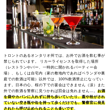
トロントのあるオンタリオ州では、お外でお酒を飲む事が
禁じられています。 リカーライセンスを取得した場所
（レストランやバー、一時的に開かれるパーティー会
場）、もしくは自宅内（家の敷地内であればベランダや裏
庭での飲酒は可能）以外では、100%飲酒禁止になってい
ます。日本の心、桜の下での宴会はできません（涙）また
外での飲酒を警察に見つかれば罰金は免れません…。
お酒
を袋やカバンに入れずに持ち歩いていたり、蓋や栓がされ
ていない空き瓶や缶を持って歩くだけでも、警察官に発見
されたら呼び止められることも多いです
。