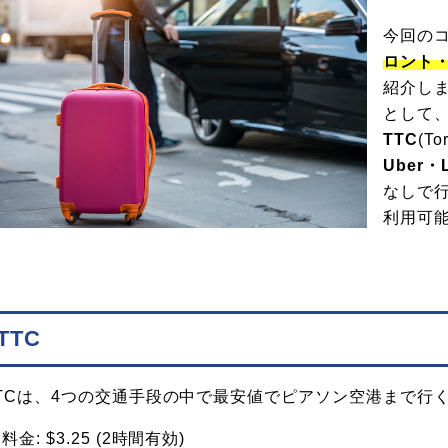
今回の
ロント
紹介し
として
TTC
(To
Uber・L
なしで行
利用可
TTC
TCは、4つの交通手段の中で最安値でピアソン空港まで行
料金: $3.25 (2時間有効)