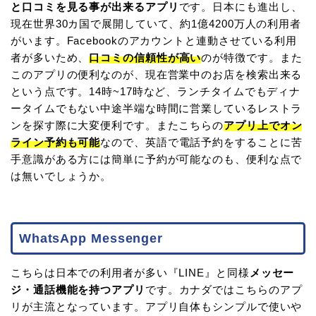
と口コミを見る事が出来るアプリ
です。日本にも進出し、
現在世界30カ国で展開していて、約1億4200万人の利用者
がいます。Facebookのアカウントと連動させている利用
者が多いため、
口コミの信頼性が高い
のが特徴です。また
このアプリの便利なのが、現在営業中のお店を検索出来る
という点です。14時~17時など、ランチタイムでもディナ
ータイムでもない中途半端な時間に営業しているレストラ
ンを探す際に大変便利です。またこちらの
アプリ上でオン
ライン予約も可能
なので、英語で電話予約をすることに苦
手意識がある方には簡単に予約が可能なのも、便利な点で
は無いでしょうか。
WhatsApp Messenger
こちらは日本での利用者が多い『LINE』と同様
メッセー
ジ・通話機能を持つアプリ
です。カナダではこちらのアプ
リが主流となっています。アプリ自体もシンプルで使いや