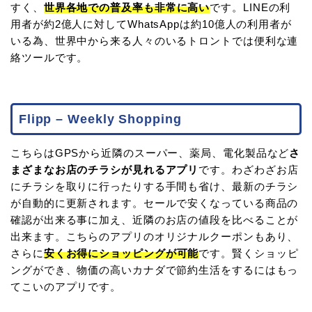
すく、
世界各地での普及率も非常に高い
です。LINEの利
用者が約2億人に対してWhatsAppは約10億人の利用者が
いる為、世界中から来る人々のいるトロントでは便利な連
絡ツールです。
Flipp – Weekly Shopping
こちらはGPSから近隣のスーパー、薬局、電化製品など
さ
まざまなお店のチラシが見れるアプリ
です。わざわざお店
にチラシを取りに行ったりする手間も省け、最新のチラシ
が自動的に更新されます。セールで安くなっている商品の
確認が出来る事に加え、近隣のお店の値段を比べることが
出来ます。こちらのアプリのオリジナルクーポンもあり、
さらに
安くお得にショッピングが可能
です。賢くショッピ
ングができ、物価の高いカナダで節約生活をするにはもっ
てこいのアプリです。