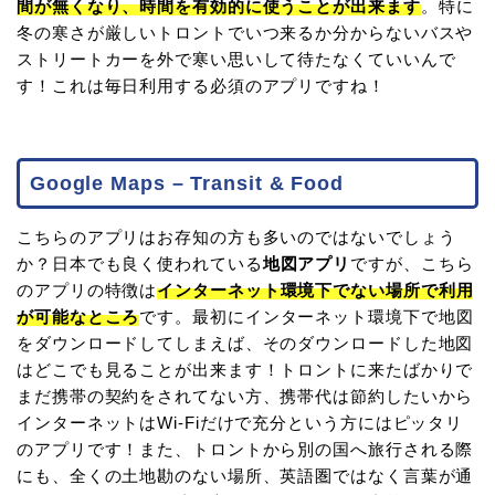
間が無くなり、時間を有効的に使うことが出来ます
。特に
冬の寒さが厳しいトロントでいつ来るか分からないバスや
ストリートカーを外で寒い思いして待たなくていいんで
す！これは毎日利用する必須のアプリですね！
Google Maps – Transit & Food
こちらのアプリはお存知の方も多いのではないでしょう
か？日本でも良く使われている
地図アプリ
ですが、こちら
のアプリの特徴は
インターネット環境下でない場所で利用
が可能なところ
です。最初にインターネット環境下で地図
をダウンロードしてしまえば、そのダウンロードした地図
はどこでも見ることが出来ます！トロントに来たばかりで
まだ携帯の契約をされてない方、携帯代は節約したいから
インターネットはWi-Fiだけで充分という方にはピッタリ
のアプリです！また、トロントから別の国へ旅行される際
にも、全くの土地勘のない場所、英語圏ではなく言葉が通