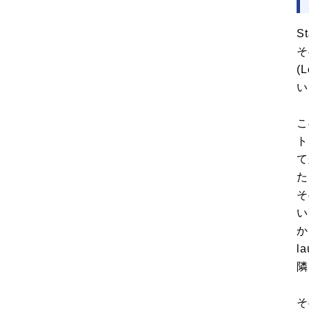
S
そ
(
い
こ
ト
て
た
そ
い
か
l
隣
そ