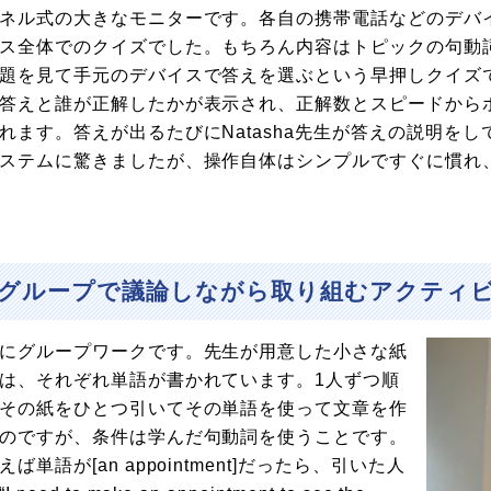
ネル式の大きなモニターです。各自の携帯電話などのデバ
ス全体でのクイズでした。もちろん内容はトピックの句動
題を見て手元のデバイスで答えを選ぶという早押しクイズで
答えと誰が正解したかが表示され、正解数とスピードから
れます。答えが出るたびにNatasha先生が答えの説明を
ステムに驚きましたが、操作自体はシンプルですぐに慣れ
グループで議論しながら取り組むアクティ
にグループワークです。先生が用意した小さな紙
は、それぞれ単語が書かれています。1人ずつ順
その紙をひとつ引いてその単語を使って文章を作
のですが、条件は学んだ句動詞を使うことです。
えば単語が[an appointment]だったら、引いた人