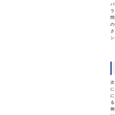
パ
ラ
問
の
さ
シ
次
に
に
る
例