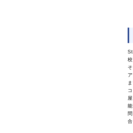
S
校
そ
ア
ま
コ
屋
能
問
合