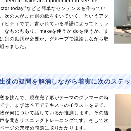
I need to make an appointment to see the
octor today.”などと簡単なセンテンスを作ってい
、次の人がまた別の紙を引いていく、というアク
ィビティです。書かれている単語によってトリッ
ーなものもあり、makeを使うか doを使うか、ま
は別の動詞が必要か、グループで議論しながら取
組みました。
生徒の疑問を解消しながら着実に次のステ
憩を挟んで、現在完了形がテーマのグラマーの時
です。まずはペアでテキストのイラストを見て、
物が何について話しているか推測します。その後
声を聞きリスニングトレーニングです。そして次
ページの穴埋め問題に取りかかります。