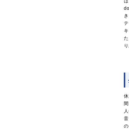
は“
d
き
テ
キ
た
り
休
間
人
音
の