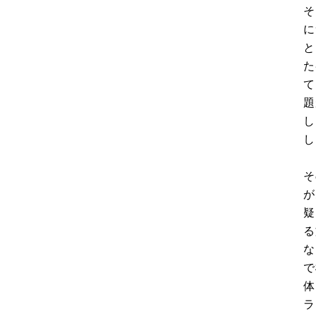
そ
に
と
た
て
題
し
し
そ
が
疑
る
な
で
体
ラ