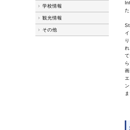
I
学校情報
た
観光情報
S
その他
イ
り
れ
て
ら
画
エ
ン
ま