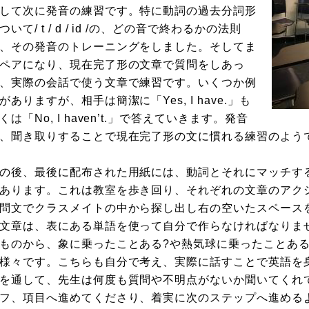
して次に発音の練習です。特に動詞の過去分詞形
ついて/ t / d / id /の、どの音で終わるかの法則
、その発音のトレーニングをしました。そしてま
ペアになり、現在完了形の文章で質問をしあっ
、実際の会話で使う文章で練習です。いくつか例
がありますが、相手は簡潔に「Yes, I have.」も
くは「No, I haven’t.」で答えていきます。発音
、聞き取りすることで現在完了形の文に慣れる練習のよう
の後、最後に配布された用紙には、動詞とそれにマッチす
あります。これは教室を歩き回り、それぞれの文章のアク
問文でクラスメイトの中から探し出し右の空いたスペース
文章は、表にある単語を使って自分で作らなければなりま
ものから、象に乗ったことある?や熱気球に乗ったことあ
様々です。こちらも自分で考え、実際に話すことで英語を
を通して、先生は何度も質問や不明点がないか聞いてくれ
フ、項目へ進めてくださり、着実に次のステップへ進める