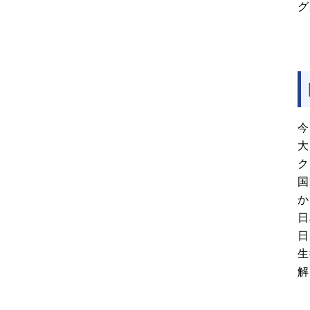
グ
今
大
ク
国
か
日
日
生
解