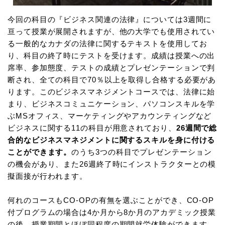
今回の科目の『ビジネス関連の法律』については3週間に
亘って授業が展開されますが、他の大学でも使用されてい
る一般的なカナダの法律に関するテキストを使用してお
り、科目の終了時にテストを受けます。成績は授業への出
席率、参加態度、テストの成績とプレゼンテーションで判
断され、全ての科目で70％以上を取得し合格する必要があ
ります。このビジネスマネジメントコースでは、法律に始
まり、ビジネスコミュニケーション、パソコンスキルを学
ぶMSオフィス、マーケティングやアカウンティングなど
ビジネスに関する11の科目が用意されており、
26週間で総
合的なビジネスマネジメントに関するスキルを身に付ける
ことができます。
のうち3つの科目でプレゼンテーション
の機会があり、また26週終了時にインストラクターとの模
擬面接が行われます。
何れのコースもCO-OPの有無を選ぶことができ、CO-OP
付プログラムの場合は4か月から8か月のアカデミック授業
の後、授業期間とほぼ同程度の期間就労体験ができます。