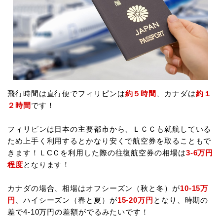
飛行時間は直行便でフィリピンは
約５時間
、カナダは
約１
２時間
です！
フィリピンは日本の主要都市から、ＬＣＣも就航している
ため上手く利用するとかなり安くで航空券を取ることもで
きます！ＬCＣを利用した際の往復航空券の相場は
3-6万円
程度
となります！
カナダの場合、相場はオフシーズン（秋と冬）が
10-15万
円
、ハイシーズン（春と夏）が
15-20万円
となり、時期の
差で4-10万円の差額がでるみたいです！