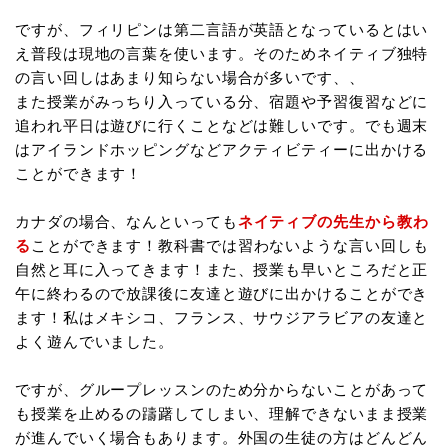
ですが、フィリピンは第二言語が英語となっているとはい
え普段は現地の言葉を使います。そのためネイティブ独特
の言い回しはあまり知らない場合が多いです、、
また授業がみっちり入っている分、宿題や予習復習などに
追われ平日は遊びに行くことなどは難しいです。でも週末
はアイランドホッピングなどアクティビティーに出かける
ことができます！
カナダの場合、なんといっても
ネイティブの先生から教わ
る
ことができます！教科書では習わないような言い回しも
自然と耳に入ってきます！また、授業も早いところだと正
午に終わるので放課後に友達と遊びに出かけることができ
ます！私はメキシコ、フランス、サウジアラビアの友達と
よく遊んでいました。
ですが、グループレッスンのため分からないことがあって
も授業を止めるの躊躇してしまい、理解できないまま授業
が進んでいく場合もあります。外国の生徒の方はどんどん