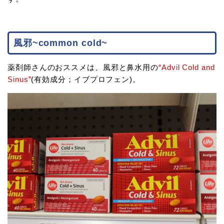
風邪~common cold~
薬剤師さんのおススメは、風邪と鼻水用の
“Advil Cold and
Sinus”
(有効成分；イブプロフェン)。