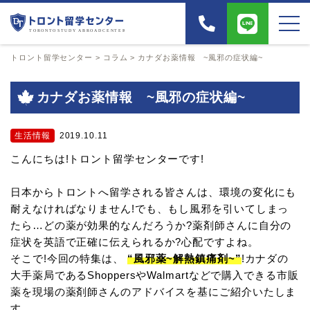
トロント留学センター
>
コラム
>
カナダお薬情報 ~風邪の症状編~
カナダお薬情報 ~風邪の症状編~
生活情報
2019.10.11
こんにちは!トロント留学センターです!
日本からトロントへ留学される皆さんは、環境の変化にも
耐えなければなりません!でも、もし風邪を引いてしまっ
たら…どの薬が効果的なんだろうか?薬剤師さんに自分の
症状を英語で正確に伝えられるか?心配ですよね。
そこで!今回の特集は、
“風邪薬~解熱鎮痛剤~”
!カナダの
大手薬局であるShoppersやWalmartなどで購入できる市販
薬を現場の薬剤師さんのアドバイスを基にご紹介いたしま
す。