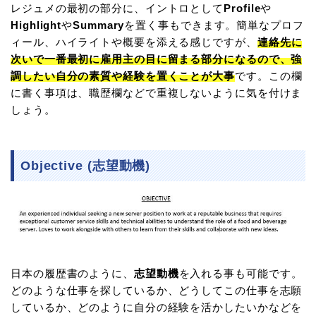
レジュメの最初の部分に、イントロとして
Profile
や
Highlight
や
Summary
を置く事もできます。簡単なプロフ
ィール、ハイライトや概要を添える感じですが、
連絡先に
次いで一番最初に雇用主の目に留まる部分になるので、強
調したい自分の素質や経験を置くことが大事
です。この欄
に書く事項は、職歴欄などで重複しないように気を付けま
しょう。
Objective (志望動機)
日本の履歴書のように、
志望動機
を入れる事も可能です。
どのような仕事を探しているか、どうしてこの仕事を志願
しているか、どのように自分の経験を活かしたいかなどを