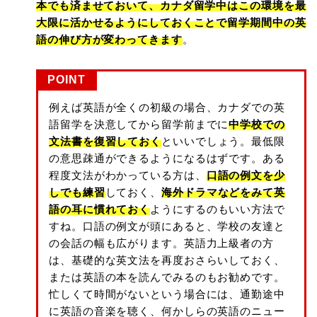
本でも済ませておいて、カナダ留学中はこの環境を最
大限に活かせるようにしておくことで留学期間中の英
語の伸び方が変わってきます
。
POINT
例えば英語が全くの初級の場合、カナダでの英
語留学を決意してから留学前までに
中学校での
文法書を復習しておく
といいでしょう。最低限
の意思疎通ができるようになるはずです。ある
程度文法がわかっている方は、
口語の例文を少
しでも練習
しておく、
海外ドラマなどをみて英
語の耳に慣れておく
ようにするのもいい方法で
すね。口語の例文が頭にあると、学校の友達と
の会話の幅も広がります。英語力上級者の方
は、基礎的な英文法を再度おさらいしておく、
または英語の本を読んでみるのもお勧めです。
忙しくて時間がないという場合には、通勤途中
に英語の音楽を聴く、何かしらの英語のニュー