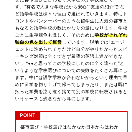
す。“有名で大きな学校だから安心”“友達の紹介で”な
ど語学学校は様々な理由で選ばれていきます。特にト
ロントやバンクーバーのような留学生に人気の都市と
もなると語学学校の数はかなりの量になります。学校
ごとに生存競争も激しく、そのために
学校がそれぞれ
独自の色を出して運営
しています。現地では“エージ
ェントに進められてきたけど自分がやりたかったスピ
ーキング対策は全くできず希望の英語上達ができな
い”、“●●と思ってこの学校にしたのに全く違った”と
いうような学校選びについての失敗をたくさん耳にし
ます。中には語学学校が合わないからという理由で早
めに留学を切り上げて帰ってしまったり、または既に
払った学費を泣く泣く捨てて別の学校に転校されると
いうケースも残念ながら耳にします。
POINT
都市選び・学校選びはなかなか日本からはわか