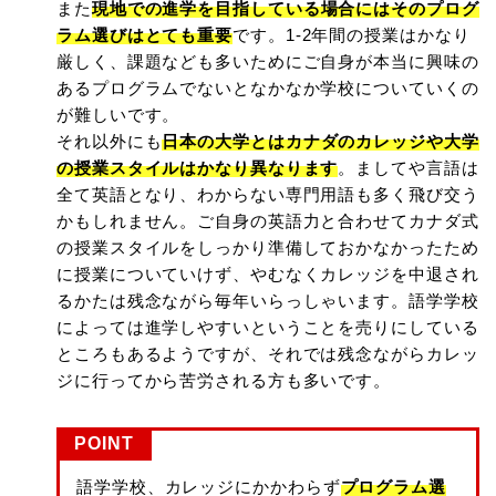
また
現地での進学を目指している場合にはそのプログ
ラム選びはとても重要
です。1-2年間の授業はかなり
厳しく、課題なども多いためにご自身が本当に興味の
あるプログラムでないとなかなか学校についていくの
が難しいです。
それ以外にも
日本の大学とはカナダのカレッジや大学
の授業スタイルはかなり異なります
。ましてや言語は
全て英語となり、わからない専門用語も多く飛び交う
かもしれません。ご自身の英語力と合わせてカナダ式
の授業スタイルをしっかり準備しておかなかったため
に授業についていけず、やむなくカレッジを中退され
るかたは残念ながら毎年いらっしゃいます。語学学校
によっては進学しやすいということを売りにしている
ところもあるようですが、それでは残念ながらカレッ
ジに行ってから苦労される方も多いです。
POINT
語学学校、カレッジにかかわらず
プログラム選