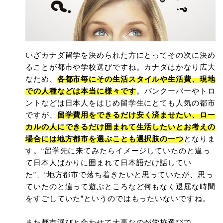
いざカナダ留学を決められた方にとってその次に決め
ることが都市や学校選びですね。カナダはかなり広大
なため、
各都市毎にその生活スタイルや生活費、現地
での人種などは本当に様々です
。バンクーバーやトロ
ントなどは日本人をはじめ留学生にとても人気の都市
ですが、
留学費用をできるだけ安く済ませたい、ロー
カルの人にできるだけ囲まれて生活したいとお考えの
場合には地方都市を選ぶことも選択肢の一つ
となりま
す。“留学先に来てみたらイメージしていたのと違っ
て日本人ばかりに囲まれて日本語だけ話してい
た”、“地方都市で落ち着きたいと思っていたが、思っ
ていたのと違って遊ぶところなど何もなく退屈な時間
をすごしていた”というのではもったいないですね。
また都市選びと合わせて大事なのが学校選びで