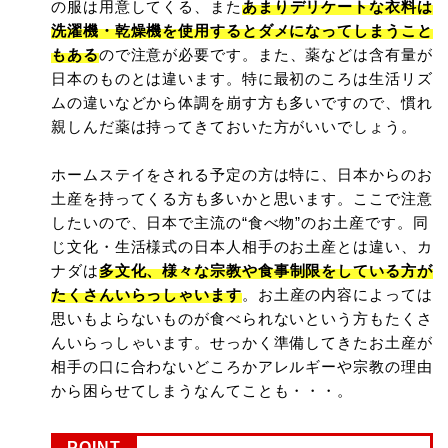
の服は用意してくる、また
あまりデリケートな衣料は
洗濯機・乾燥機を使用するとダメになってしまうこと
もある
ので注意が必要です。また、薬などは含有量が
日本のものとは違います。特に最初のころは生活リズ
ムの違いなどから体調を崩す方も多いですので、慣れ
親しんだ薬は持ってきておいた方がいいでしょう。
ホームステイをされる予定の方は特に、日本からのお
土産を持ってくる方も多いかと思います。ここで注意
したいので、日本で主流の“食べ物”のお土産です。同
じ文化・生活様式の日本人相手のお土産とは違い、カ
ナダは
多文化、様々な宗教や食事制限をしている方が
たくさんいらっしゃいます
。お土産の内容によっては
思いもよらないものが食べられないという方もたくさ
んいらっしゃいます。せっかく準備してきたお土産が
相手の口に合わないどころかアレルギーや宗教の理由
から困らせてしまうなんてことも・・・。
POINT