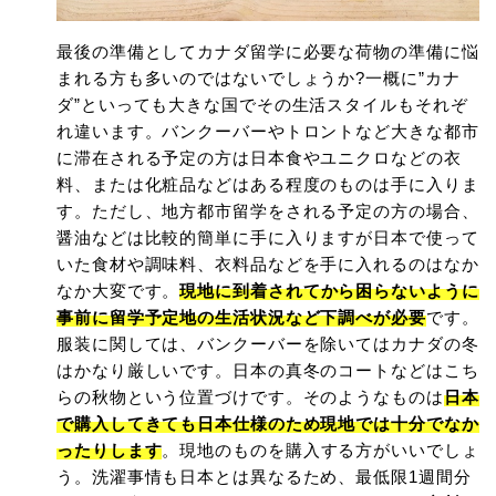
最後の準備としてカナダ留学に必要な荷物の準備に悩
まれる方も多いのではないでしょうか?一概に”カナ
ダ”といっても大きな国でその生活スタイルもそれぞ
れ違います。バンクーバーやトロントなど大きな都市
に滞在される予定の方は日本食やユニクロなどの衣
料、または化粧品などはある程度のものは手に入りま
す。ただし、地方都市留学をされる予定の方の場合、
醤油などは比較的簡単に手に入りますが日本で使って
いた食材や調味料、衣料品などを手に入れるのはなか
なか大変です。
現地に到着されてから困らないように
事前に留学予定地の生活状況など下調べが必要
です。
服装に関しては、バンクーバーを除いてはカナダの冬
はかなり厳しいです。日本の真冬のコートなどはこち
らの秋物という位置づけです。そのようなものは
日本
で購入してきても日本仕様のため現地では十分でなか
ったりします
。現地のものを購入する方がいいでしょ
う。洗濯事情も日本とは異なるため、最低限1週間分