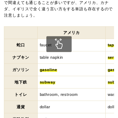
で間違えても通じることが多いですが、アメリカ、カナ
ダ、イギリスで全く違う言い方をする単語も存在するので
注意しましょう。
アメリカ
蛇口
faucet
tap
ナプキン
table napkin
servi
ガソリン
gasoline
gaso
地下鉄
subway
sub
トイレ
bathroom, restroom
wash
通貨
dollar
dolla