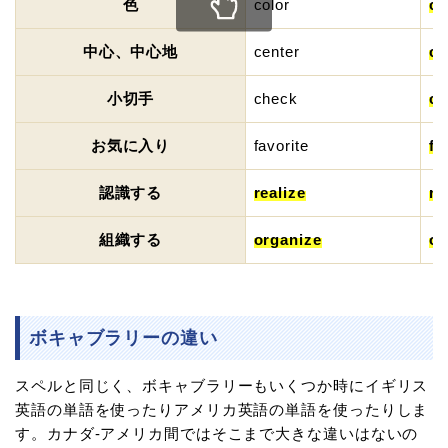
色
color
co
中心、中心地
center
ce
小切手
check
ch
お気に入り
favorite
fa
認識する
realize
re
組織する
organize
or
ボキャブラリーの違い
スペルと同じく、ボキャブラリーもいくつか時にイギリス
英語の単語を使ったりアメリカ英語の単語を使ったりしま
す。カナダ-アメリカ間ではそこまで大きな違いはないの