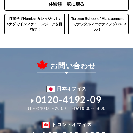
体験談一覧に戻る
IT留学でHumberカレッジへ！カ
Toronto School of Management
ナダでインフラ・エンジニアを目
でデジタルマーケティングCo-
指す！
op！
お問い合わせ
日本オフィス
0120-4192-09
月～金10:00～20:00 土日祝10:00～19:00
トロントオフィス