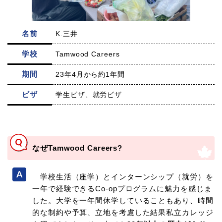
名前
K.三井
学校
Tamwood Careers
期間
23年4月から約1年間
ビザ
学生ビザ、就労ビザ
なぜTamwood Careers?
学校生活（座学）とインターンシップ（就労）を
一年で経験できるCo-opプログラムに魅力を感じま
した。大学を一年間休学していることもあり、時間
的な制約や予算、立地を考慮した結果私立カレッジ