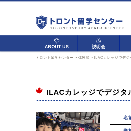
ABOUT US
説明会
トロント留学センター
>
体験談
>
ILACカレッジでデジ
ILACカレッジでデジタ
名
学