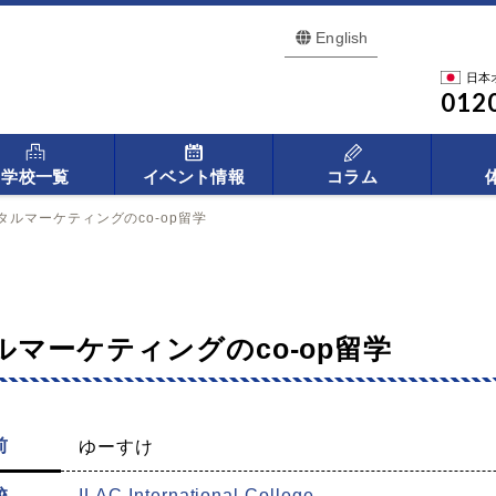
English
日本
012
学校一覧
イベント情報
コラム
タルマーケティングのco-op留学
ルマーケティングのco-op留学
前
ゆーすけ
校
ILAC International College