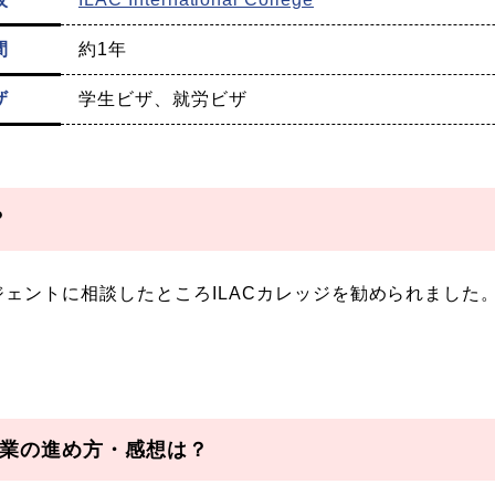
間
約1年
ザ
学生ビザ、就労ビザ
？
ェントに相談したところILACカレッジを勧められました
業の進め方・感想は？