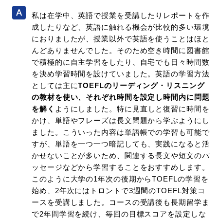
私は在学中、英語で授業を受講したりレポートを作
成したりなど、英語に触れる機会が比較的多い環境
におりましたが、授業以外で英語を使うことはほと
んどありませんでした。そのため空き時間に図書館
で積極的に自主学習をしたり、自宅でも日々時間数
を決め学習時間を設けていました。英語の学習方法
としては主に
TOEFLのリーディング・リスニング
の教材を使い、それぞれ時間を設定し時間内に問題
を解く
ようにしました。特に見直しと復習に時間を
かけ、単語やフレーズは長文問題から学ぶようにし
ました。こういった内容は単語帳での学習も可能で
すが、単語を一つ一つ暗記しても、実践になると活
かせないことが多いため、関連する長文や短文のパ
ッセージなどから学習することをおすすめします。
このように大学の1年次の後期からTOEFLの学習を
始め、2年次にはトロントで3週間のTOEFL対策コ
ースを受講しました。コースの受講後も長期留学ま
で2年間学習を続け、毎回の目標スコアを設定しな