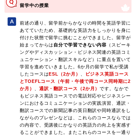
留学中の授業
前述の通り、留学前からかなりの時間を英語学習に
あてていたため、基礎的な英語力をしっかりを身に
付けた状態で留学に挑むことができました。留学が
始まってからは
自分で学習できない内容
（スピーキ
ングやディスカッション・ビジネス関連の英語コミ
ュニケーション・翻訳スキルなど）に重点を置いて
学習を進めていきました。6か月の留学で私が受講
したコースは
ESL（2か月）
、
ビジネス英語コース
とTOEFLコース（午前・午後で両コース同時期に2
か月）
、
通訳・翻訳コース（2か月）
です。なかで
もビジネス英語コースでの電話対応やビジネスシー
ンにおけるコミュニケーションの実践演習、通訳・
翻訳コースでの新聞記事の英日翻訳や同時通訳をし
ながらのプレゼンなどは、これらのコースならでは
の内容で、受講後にかなりの英語力の向上を実感す
ることができました。またこれらのコースを一通り