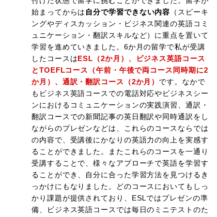
付けた状態で留学に挑むことができました。留学が
始まってからは
自分で学習できない内容
（スピーキ
ングやディスカッション・ビジネス関連の英語コミ
ュニケーション・翻訳スキルなど）に重点を置いて
学習を進めていきました。6か月の留学で私が受講
したコースは
ESL（2か月）、ビジネス英語コース
とTOEFLコース（午前・午後で両コース同時期に2
か月）、通訳・翻訳コース（2か月）
です。なかで
もビジネス英語コースでの電話対応やビジネスシー
ンにおけるコミュニケーションの実践演習、通訳・
翻訳コースでの新聞記事の英日翻訳や同時通訳をし
ながらのプレゼンなどは、これらのコースならでは
の内容で、受講後にかなりの英語力の向上を実感す
ることができました。またこれらのコースを一通り
受講することで、様々なアプローチで英語を学習す
ることができ、自分に合った学習方法を見つけるき
っかけにもなりました。どのコースにおいてもしっ
かり課題が提供されており、ESLではプレゼンの準
備、ビジネス英語コースでは毎日のミニテストのた