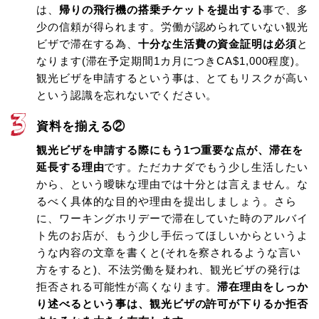
は、
帰りの飛行機の搭乗チケットを提出する
事で、多
少の信頼が得られます。労働が認められていない観光
ビザで滞在する為、
十分な生活費の資金証明は必須
と
なります(滞在予定期間1カ月につきCA$1,000程度)。
観光ビザを申請するという事は、とてもリスクが高い
という認識を忘れないでください。
資料を揃える②
観光ビザを申請する際にもう1つ重要な点が、滞在を
延長する理由
です。ただカナダでもう少し生活したい
から、という曖昧な理由では十分とは言えません。な
るべく具体的な目的や理由を提出しましょう。さら
に、ワーキングホリデーで滞在していた時のアルバイ
ト先のお店が、もう少し手伝ってほしいからというよ
うな内容の文章を書くと(それを察されるような言い
方をすると)、不法労働を疑われ、観光ビザの発行は
拒否される可能性が高くなります。
滞在理由をしっか
り述べるという事は、観光ビザの許可が下りるか拒否