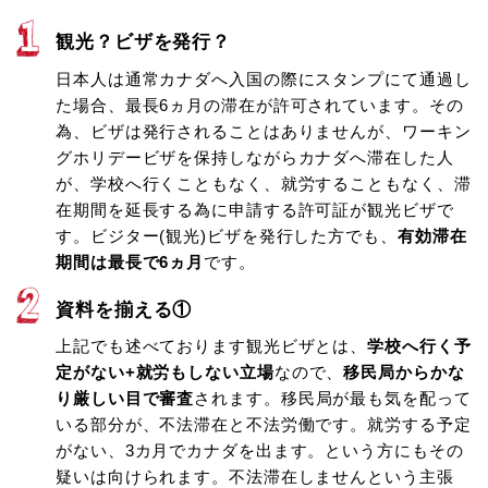
観光？ビザを発行？
日本人は通常カナダへ入国の際にスタンプにて通過し
た場合、最長6ヵ月の滞在が許可されています。その
為、ビザは発行されることはありませんが、ワーキン
グホリデービザを保持しながらカナダへ滞在した人
が、学校へ行くこともなく、就労することもなく、滞
在期間を延長する為に申請する許可証が観光ビザで
す。ビジター(観光)ビザを発行した方でも、
有効滞在
期間は最長で6ヵ月
です。
資料を揃える①
上記でも述べております観光ビザとは、
学校へ行く予
定がない+就労もしない立場
なので、
移民局からかな
り厳しい目で審査
されます。移民局が最も気を配って
いる部分が、不法滞在と不法労働です。就労する予定
がない、3カ月でカナダを出ます。という方にもその
疑いは向けられます。不法滞在しませんという主張