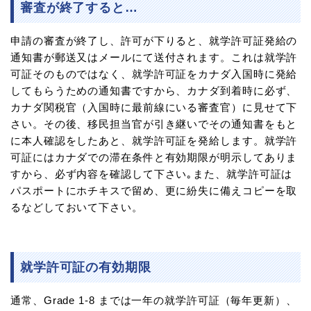
審査が終了すると…
申請の審査が終了し、許可が下りると、就学許可証発給の
通知書が郵送又はメールにて送付されます。これは就学許
可証そのものではなく、就学許可証をカナダ入国時に発給
してもらうための通知書ですから、カナダ到着時に必ず、
カナダ関税官（入国時に最前線にいる審査官）に見せて下
さい。その後、移民担当官が引き継いでその通知書をもと
に本人確認をしたあと、就学許可証を発給します。就学許
可証にはカナダでの滞在条件と有効期限が明示してありま
すから、必ず内容を確認して下さい｡また、就学許可証は
パスポートにホチキスで留め、更に紛失に備えコピーを取
るなどしておいて下さい。
就学許可証の有効期限
通常、Grade 1-8 までは一年の就学許可証（毎年更新）、