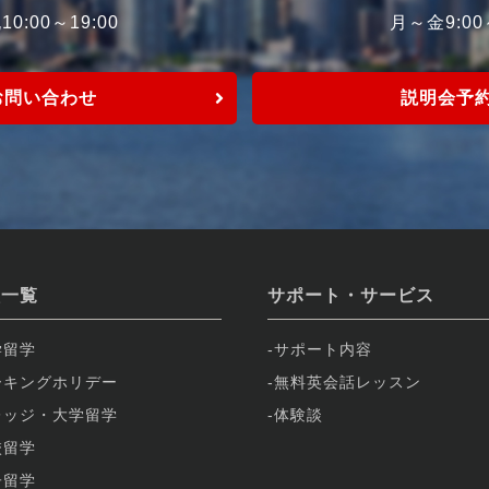
0:00～19:00
月～金9:0
お問い合わせ
説明会予
校一覧
サポート・サービス
学留学
サポート内容
ーキングホリデー
無料英会話レッスン
レッジ・大学留学
体験談
校留学
子留学