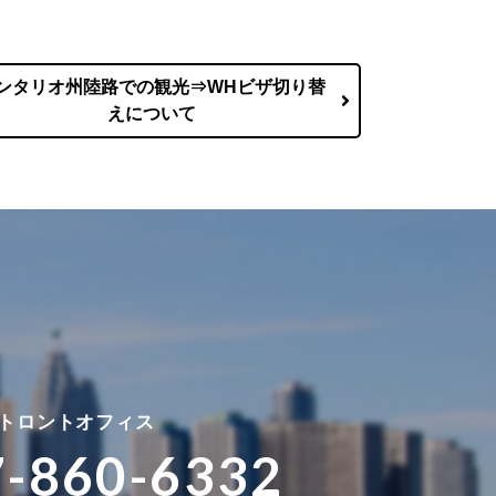
ンタリオ州陸路での観光⇒WHビザ切り替
えについて
トロントオフィス
7-860-6332