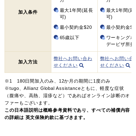
最大1年間(延長
最大1年間(延
加入条件
可)
可)
最小契約金$20
最小契約金$2
65歳以下
ワーキングホ
デービザ所持
弊社へお問い合わ
弊社へお問い合
加入方法
せください
せください
※1 180日間加入のみ、12か月の期間に1度のみ
※tugo、Allianz Global Assistanceともに、軽度な症状
（腹痛や、高熱、湿疹など）であればオンライン診断のオ
ファーもございます。
この日本語説明は概略参考資料であり、すべての補償内容
の詳細は 英文保険約款に基づきます。