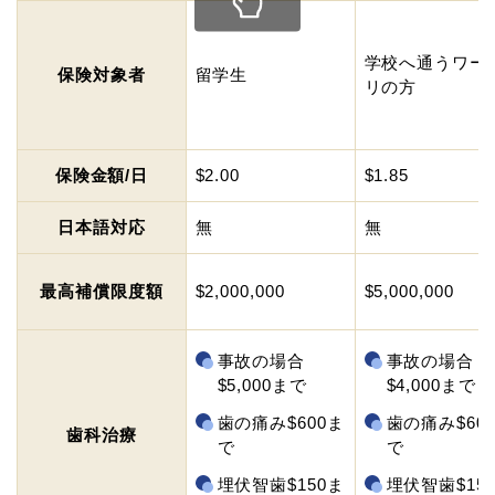
学校へ通うワー
保険対象者
留学生
リの方
保険金額/日
$2.00
$1.85
日本語対応
無
無
最高補償限度額
$2,000,000
$5,000,000
事故の場合
事故の場合
$5,000まで
$4,000まで
歯の痛み$600ま
歯の痛み$60
歯科治療
で
で
埋伏智歯$150ま
埋伏智歯$15