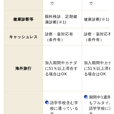
で
で
眼科検診、定期健
健康診断等
健康診断(※1)
康診断(※1)
診察・薬対応有
診察・薬対応有
キャッシュレス
（条件有）
（条件有）
加入期間中カナダ
加入期間中カナ
海外旅行
に51％以上滞在す
に51％以上滞在
る場合はOK
る場合はOK
期間中1週間
語学学校含む学
もフルタイム
校に通っている
語学学校に通
方
方