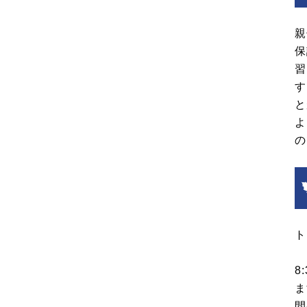
親
保
習
す
と
よ
の
ト
8
ま
間