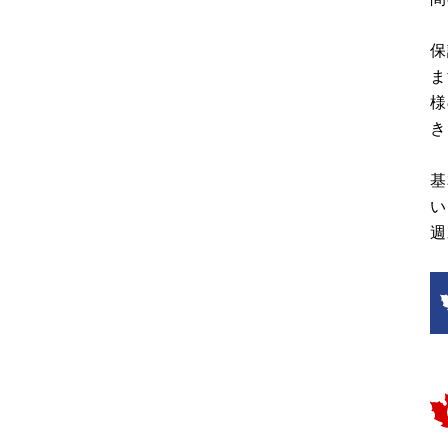
保
ま
様
き
基
い
週